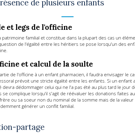
résence de plusieurs enfants
 et legs de l'officine
 du patrimoine familial et constitue dans la plupart des cas un élé
uestion de l'égalité entre les héritiers se pose lorsqu'un des en
ine.
ficine et calcul de la soulte
tie de l'officine à un enfant pharmacien, il faudra envisager le ca
cessoral prévoit une stricte égalité entre les enfants. Si un enfant
ifié devra dédommager celui qui ne l'a pas été au plus tard le jour 
se complique lorsqu'il s'agit de réévaluer les donations faites au
rère ou sa soeur non du nominal de la somme mais de la valeur d
évidemment générer un conflit familial.
ation-partage