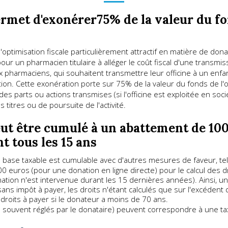
ermet d'exonérer75% de la valeur du fo
 d'optimisation fiscale particulièrement attractif en matière de don
our un pharmacien titulaire à alléger le coût fiscal d'une transmis
x pharmaciens, qui souhaitent transmettre leur officine à un enfa
on. Cette exonération porte sur 75% de la valeur du fonds de l'offi
es parts ou actions transmises (si l'officine est exploitée en soci
itres ou de poursuite de l'activité.
eut être cumulé à un abattement de 10
t tous les 15 ans
 base taxable est cumulable avec d'autres mesures de faveur, tel
00 euros (pour une donation en ligne directe) pour le calcul des d
ation n'est intervenue durant les 15 dernières années). Ainsi, 
ns impôt à payer, les droits n'étant calculés que sur l'excédent
roits à payer si le donateur a moins de 70 ans.
lus souvent réglés par le donataire) peuvent correspondre à une taxa