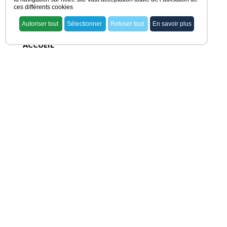
ces différents cookies
Autoriser tout
Sélectionner
Refuser tout
En savoir plus
ACCUEIL
voir nos offres
rechercher ma pharmacie
acheter une officine
vendre une officine
dernières offres
actualités juridiques
témoignages
NOS OFFRES
rechercher ma pharmacie
prévoir une alerte