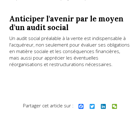
Anticiper l'avenir par le moyen
d'un audit social
Un audit social préalable à la vente est indispensable à
l'acquéreur, non seulement pour évaluer ses obligations
en matière sociale et les conséquences financières,
mais aussi pour apprécier les éventuelles
réorganisations et restructurations nécessaires.
Partager cet article sur :
F
T
L
W
a
w
i
e
c
i
n
C
e
t
k
h
b
t
e
a
o
e
d
t
o
r
I
k
n