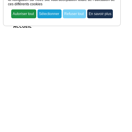
ces différents cookies
Autoriser tout
Sélectionner
Refuser tout
En savoir plus
ACCUEIL
voir nos offres
rechercher ma pharmacie
acheter une officine
vendre une officine
dernières offres
actualités juridiques
témoignages
NOS OFFRES
rechercher ma pharmacie
prévoir une alerte