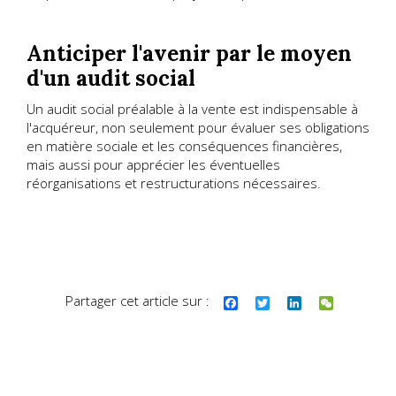
Anticiper l'avenir par le moyen
d'un audit social
Un audit social préalable à la vente est indispensable à
l'acquéreur, non seulement pour évaluer ses obligations
en matière sociale et les conséquences financières,
mais aussi pour apprécier les éventuelles
réorganisations et restructurations nécessaires.
Partager cet article sur :
F
T
L
W
a
w
i
e
c
i
n
C
e
t
k
h
b
t
e
a
o
e
d
t
o
r
I
k
n