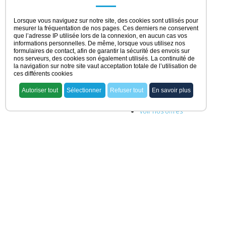
Lorsque vous naviguez sur notre site, des cookies sont utilisés pour
mesurer la fréquentation de nos pages. Ces derniers ne conservent
que l’adresse IP utilisée lors de la connexion, en aucun cas vos
informations personnelles. De même, lorsque vous utilisez nos
formulaires de contact, afin de garantir la sécurité des envois sur
nos serveurs, des cookies son également utilisés. La continuité de
la navigation sur notre site vaut acceptation totale de l’utilisation de
ces différents cookies
Autoriser tout
Sélectionner
Refuser tout
En savoir plus
ACCUEIL
voir nos offres
rechercher ma pharmacie
acheter une officine
vendre une officine
dernières offres
actualités juridiques
témoignages
S'ASSOCIER