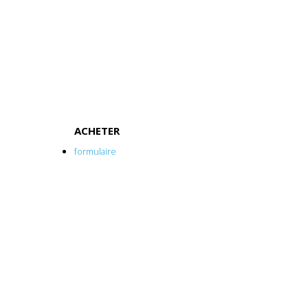
ACHETER
formulaire
mode d'acquisition
lieu d'installation
les points clés à vérifier
le financement de l'opération
CONSEILS