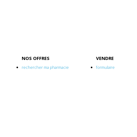
NOS OFFRES
VENDRE
rechercher ma pharmacie
formulaire
prévoir une alerte
pourquoi ?
evaluation
la fiscalité
sécuriser ma vente
RESTRUCTURER
CHANNELS