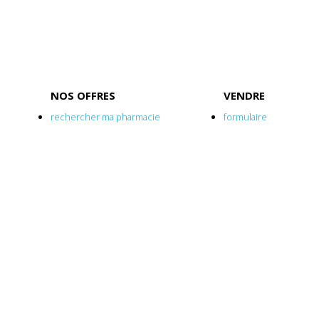
NOS OFFRES
VENDRE
rechercher ma pharmacie
formulaire
prévoir une alerte
pourquoi ?
evaluation
la fiscalité
sécuriser ma vente
RESTRUCTURER
CHANNELS
pourquoi ?
l'organisation