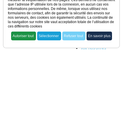
mesurer la fréquentation de nos pages. Ces derniers ne conservent
que l’adresse IP utilisée lors de la connexion, en aucun cas vos
informations personnelles. De même, lorsque vous utilisez nos
formulaires de contact, afin de garantir la sécurité des envois sur
nos serveurs, des cookies son également utilisés. La continuité de
la navigation sur notre site vaut acceptation totale de l’utilisation de
ces différents cookies
Autoriser tout
Sélectionner
Refuser tout
En savoir plus
ACCUEIL
voir nos offres
rechercher ma pharmacie
acheter une officine
vendre une officine
dernières offres
actualités juridiques
témoignages
S'ASSOCIER
présentation