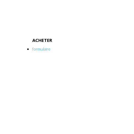
ACHETER
formulaire
mode d'acquisition
lieu d'installation
les points clés à vérifier
le financement de l'opération
CONSEILS
conseils