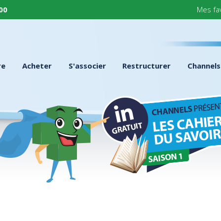
 00
Mes fa
re
Acheter
S'associer
Restructurer
Channels